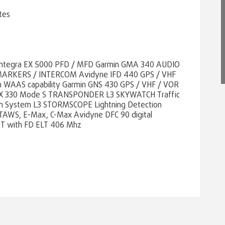
tes
ntegra EX 5000 PFD / MFD Garmin GMA 340 AUDIO
ARKERS / INTERCOM Avidyne IFD 440 GPS / VHF
h WAAS capability Garmin GNS 430 GPS / VHF / VOR
X 330 Mode S TRANSPONDER L3 SKYWATCH Traffic
on System L3 STORMSCOPE Lightning Detection
TAWS, E-Max, C-Max Avidyne DFC 90 digital
 with FD ELT 406 Mhz