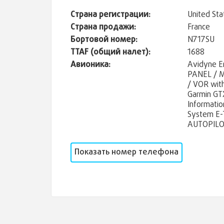
Страна регистрации:
United Sta
Страна продажи:
France
Бортовой номер:
N717SU
TTAF (общий налет):
1688
Авионика:
Avidyne E
PANEL / M
/ VOR wit
Garmin GT
Informati
System E-
AUTOPILOT
Показать номер телефона