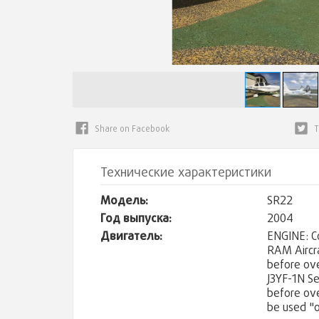
Face
Tw
book
er
Технические характеристики
Модель:
SR22
Год выпуска:
2004
Двигатель:
ENGINE: Co
RAM Aircr
before ove
J3YF-1N S
before ov
be used "o