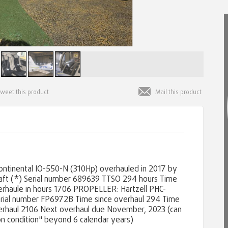
itt
Email
ntinental IO-550-N (310Hp) overhauled in 2017 by
aft (*) Serial number 689639 TTSO 294 hours Time
rhaule in hours 1706 PROPELLER: Hartzell PHC-
erial number FP6972B Time since overhaul 294 Time
erhaul 2106 Next overhaul due November, 2023 (can
n condition" beyond 6 calendar years)